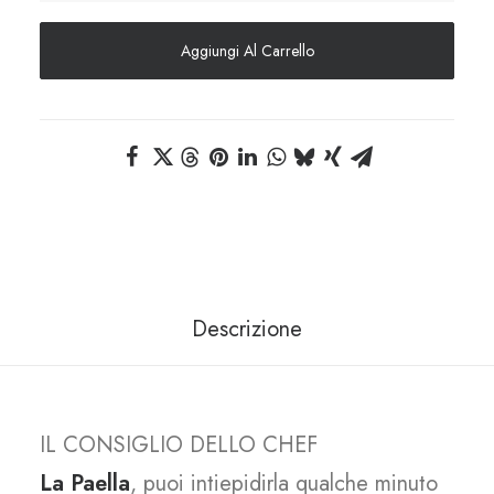
Paella
Aggiungi Al Carrello
a
casa
tua
quantità
Descrizione
IL CONSIGLIO DELLO CHEF
La Paella
, puoi intiepidirla qualche minuto