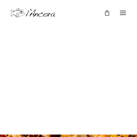
Cene a tema
Cene Aziendali