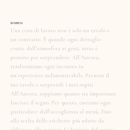
BUSINESS
U
n
a
c
e
n
a
d
i
l
a
v
o
r
o
n
o
n
è
s
o
l
o
u
n
t
a
v
o
l
o
e
u
n
c
o
n
t
r
a
t
t
o
.
È
q
u
a
n
d
o
o
g
n
i
d
e
t
t
a
g
l
i
o
c
o
n
t
a
:
d
a
l
l
’
a
t
m
o
s
f
e
r
a
a
i
g
e
s
t
i
,
t
u
t
t
o
è
p
e
n
s
a
t
o
p
e
r
s
o
r
p
r
e
n
d
e
r
e
.
A
l
l
’
A
n
c
o
r
a
,
t
r
a
s
f
o
r
m
i
a
m
o
o
g
n
i
i
n
c
o
n
t
r
o
i
n
u
n
’
e
s
p
e
r
i
e
n
z
a
i
n
d
i
m
e
n
t
i
c
a
b
i
l
e
.
P
r
e
n
o
t
a
i
l
t
u
o
t
a
v
o
l
o
e
s
o
r
p
r
e
n
d
i
i
t
u
o
i
o
s
p
i
t
i
.
A
l
l
’
A
n
c
o
r
a
,
s
a
p
p
i
a
m
o
q
u
a
n
t
o
s
i
a
i
m
p
o
r
t
a
n
t
e
l
a
s
c
i
a
r
e
i
l
s
e
g
n
o
.
P
e
r
q
u
e
s
t
o
,
c
u
r
i
a
m
o
o
g
n
i
p
a
r
t
i
c
o
l
a
r
e
:
d
a
l
l
’
a
c
c
o
g
l
i
e
n
z
a
a
l
m
e
n
ù
,
f
i
n
o
a
l
l
a
s
c
e
l
t
a
d
e
l
l
e
e
t
i
c
h
e
t
t
e
p
i
ù
a
d
a
t
t
e
d
a
a
b
b
i
n
a
r
e
a
l
l
e
p
o
r
t
a
t
e
.
L
’
e
l
e
g
a
n
z
a
d
e
l
n
o
s
t
r
o