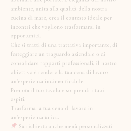
a
m
b
i
e
n
t
e
,
u
n
i
t
a
a
l
l
a
q
u
a
l
i
t
à
d
e
l
l
a
n
o
s
t
r
a
c
u
c
i
n
a
d
i
m
a
r
e
,
c
r
e
a
i
l
c
o
n
t
e
s
t
o
i
d
e
a
l
e
p
e
r
i
n
c
o
n
t
r
i
c
h
e
v
o
g
l
i
o
n
o
t
r
a
s
f
o
r
m
a
r
s
i
i
n
o
p
p
o
r
t
u
n
i
t
à
.
C
h
e
s
i
t
r
a
t
t
i
d
i
u
n
a
t
r
a
t
t
a
t
i
v
a
i
m
p
o
r
t
a
n
t
e
,
d
i
f
e
s
t
e
g
g
i
a
r
e
u
n
t
r
a
g
u
a
r
d
o
a
z
i
e
n
d
a
l
e
o
d
i
c
o
n
s
o
l
i
d
a
r
e
r
a
p
p
o
r
t
i
p
r
o
f
e
s
s
i
o
n
a
l
i
,
i
l
n
o
s
t
r
o
o
b
i
e
t
t
i
v
o
è
r
e
n
d
e
r
e
l
a
t
u
a
c
e
n
a
d
i
l
a
v
o
r
o
u
n
’
e
s
p
e
r
i
e
n
z
a
i
n
d
i
m
e
n
t
i
c
a
b
i
l
e
.
P
r
e
n
o
t
a
i
l
t
u
o
t
a
v
o
l
o
e
s
o
r
p
r
e
n
d
i
i
t
u
o
i
o
s
p
i
t
i
.
T
r
a
s
f
o
r
m
a
l
a
t
u
a
c
e
n
a
d
i
l
a
v
o
r
o
i
n
u
n
’
e
s
p
e
r
i
e
n
z
a
u
n
i
c
a
.
S
u
r
i
c
h
i
e
s
t
a
a
n
c
h
e
m
e
n
ù
p
e
r
s
o
n
a
l
i
z
z
a
t
i