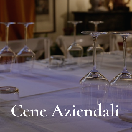
C
e
n
e
A
z
i
e
n
d
a
l
i