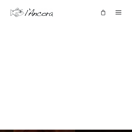
Cene a tema
Cene Aziendali
Ristorante l'Ancora
Il pescato d'eccellenza, la passione, la
creatività