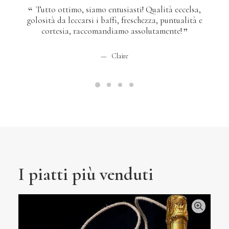
Tutto ottimo, siamo entusiasti! Qualità eccelsa,
Ri
golosità da leccarsi i baffi, freschezza, puntualità e
una 
cortesia, raccomandiamo assolutamente!
alta
spec
al
Claire
Lac
I piatti più venduti