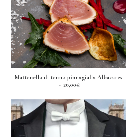
Mattonella di tonno pinnagialla Albacares
AGGIUNGI AL CARRELLO
20,00
€