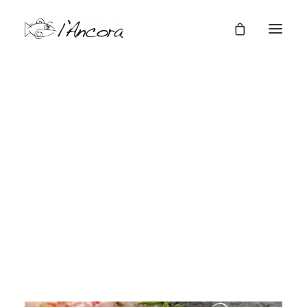
Cene a tema
Cene Aziendali
Mostra tutto
Antipasti
Cene a tema
Ordina a casa
Primi
Secondi
Regala una cena
Dolci
Vini
Menù