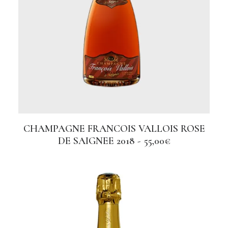
z
o
:
d
a
1
0
0
,
0
0
CHAMPAGNE FRANCOIS VALLOIS ROSE
AGGIUNGI AL CARRELLO
€
DE SAIGNEE 2018
55,00
€
a
2
0
0
,
0
0