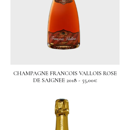
z
o
:
d
a
1
0
0
,
0
0
CHAMPAGNE FRANCOIS VALLOIS ROSE
AGGIUNGI AL CARRELLO
€
DE SAIGNEE 2018
55,00
€
a
2
0
0
,
0
0