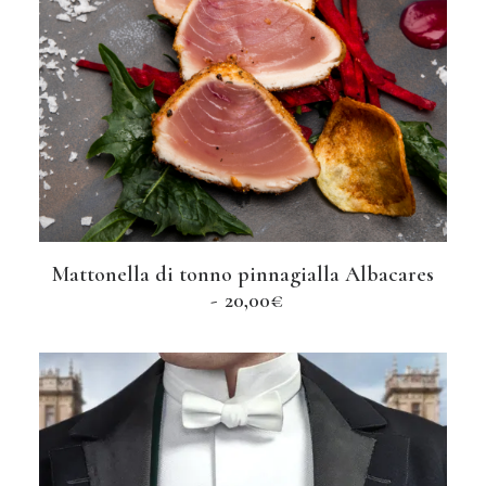
Mattonella di tonno pinnagialla Albacares
AGGIUNGI AL CARRELLO
20,00
€