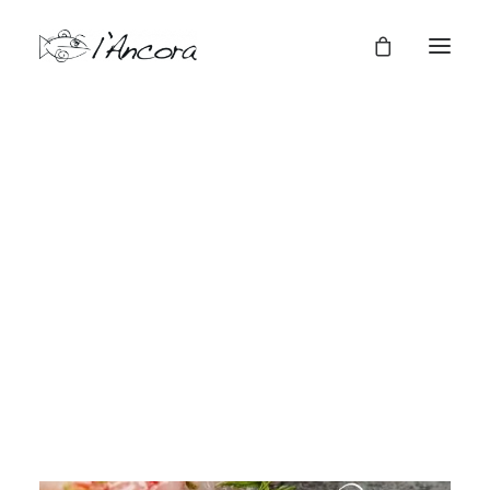
Cene a tema
Cene Aziendali
Mostra tutto
Antipasti
Cene a tema
Ordina a casa
Primi
Secondi
Regala una cena
Dolci
Vini
Menù