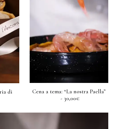
Cena a tema: “La nostra Paella”
ria di
AGGIUNGI AL CARRELLO
O
30,00
€