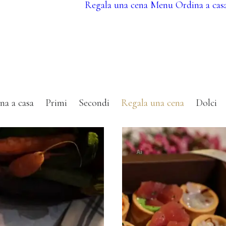
Regala una cena
Menu
Ordina a cas
Cene a tema
Cene Aziendali
na a casa
Primi
Secondi
Regala una cena
Dolci