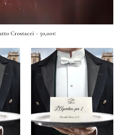
utto Crostacei
50,00
€
LEGGI TUTTO