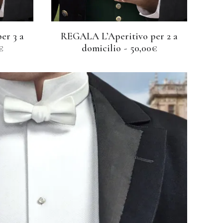
er 3 a
REGALA L’Aperitivo per 2 a
O
AGGIUNGI AL CARRELLO
€
domicilio
50,00
€