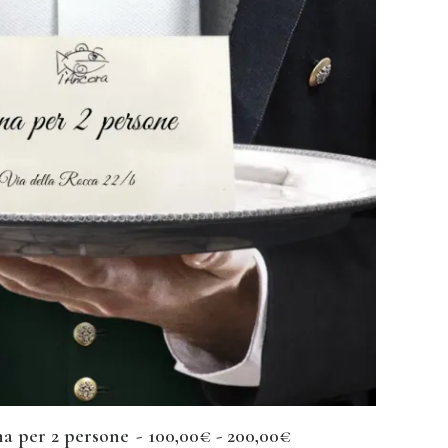
F
a per 2 persone
100,00
€
-
200,00
€
SCEGLI