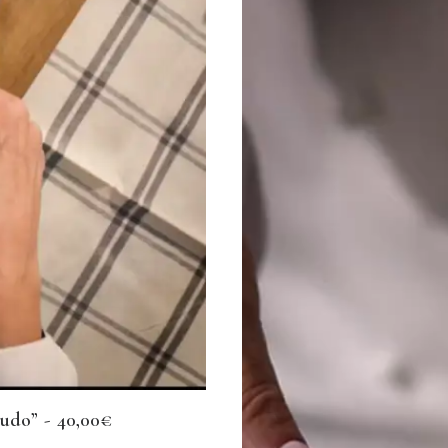
rudo”
40,00
€