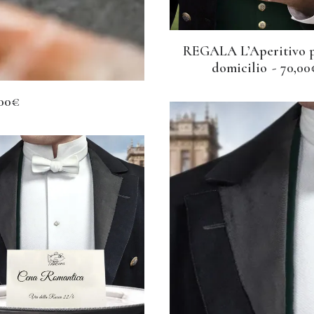
REGALA L’Aperitivo p
AGGIUNGI AL CARRELL
domicilio
70,00
00
€