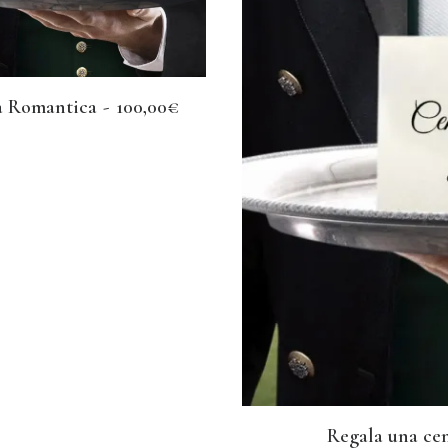
 Romantica
100,00
€
AGGIUNGI AL CARRELLO
Questo
Regala una cen
prodotto