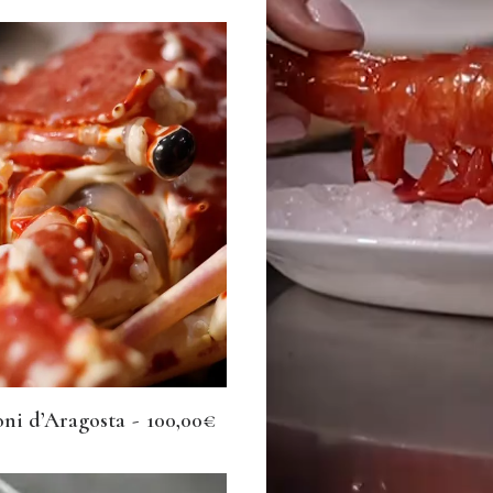
ni d’Aragosta
100,00
€
AGGIUNGI AL CARRELLO