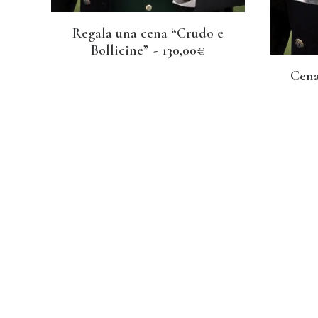
Regala una cena “Crudo e
AGGIUNGI AL CARRELLO
Bollicine”
130,00
€
Cena